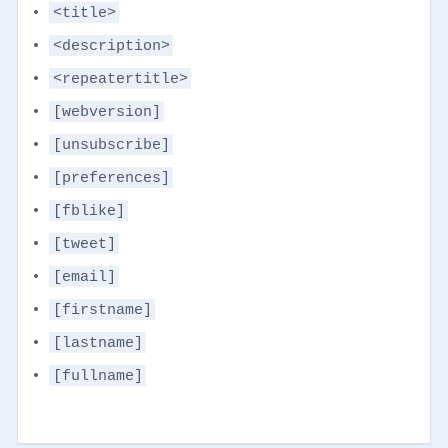
<title>
<description>
<repeatertitle>
[webversion]
[unsubscribe]
[preferences]
[fblike]
[tweet]
[email]
[firstname]
[lastname]
[fullname]