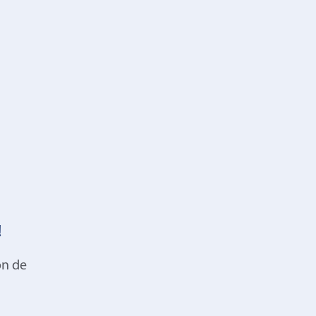
!
on de