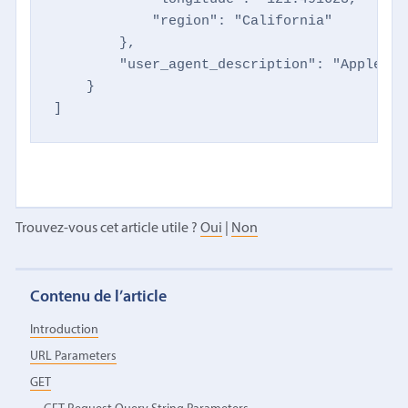
            "region": "California"

        },

        "user_agent_description": "Apple Mai
    }

]
Trouvez-vous cet article utile ?
Oui
|
Non
Contenu de l’article
Introduction
URL Parameters
GET