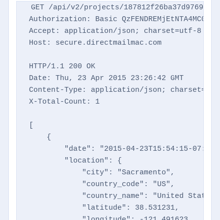
GET /api/v2/projects/187812f26ba37d9769d869
Authorization: Basic QzFENDREMjEtNTA4MC00NTM
Accept: application/json; charset=utf-8

Host: secure.directmailmac.com

HTTP/1.1 200 OK

Date: Thu, 23 Apr 2015 23:26:42 GMT

Content-Type: application/json; charset=utf-
X-Total-Count: 1

[

    {

        "date": "2015-04-23T15:54:15-07:00",
        "location": {

            "city": "Sacramento",

            "country_code": "US",

            "country_name": "United States",
            "latitude": 38.531231,

            "longitude": -121.491623,
