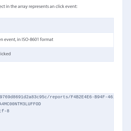
ct in the array represents an click event:
en event, in ISO-8601 format
licked
9769d8691d2a83c95c/reports/F4B2E4E6-B94F-462C-AFEC
4MC00NTM3LUFFOD

f-8
