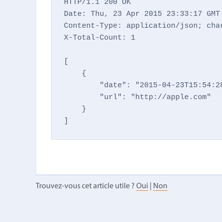
HTTP/1.1 200 OK

Date: Thu, 23 Apr 2015 23:33:17 GMT

Content-Type: application/json; char
X-Total-Count: 1

[

    {

        "date": "2015-04-23T15:54:28
        "url": "http://apple.com"

    }

]
Trouvez-vous cet article utile ?
Oui
|
Non