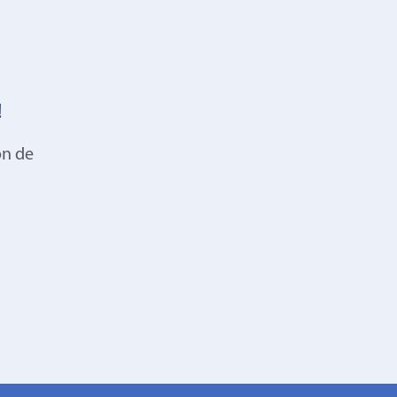
!
on de