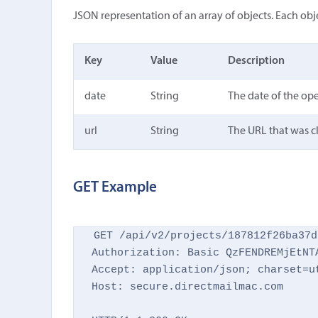
JSON representation of an array of objects. Each obje
Key
Value
Description
date
String
The date of the op
url
String
The URL that was c
GET Example
GET /api/v2/projects/187812f26ba37d
Authorization: Basic QzFENDREMjEtNTA
Accept: application/json; charset=ut
Host: secure.directmailmac.com
