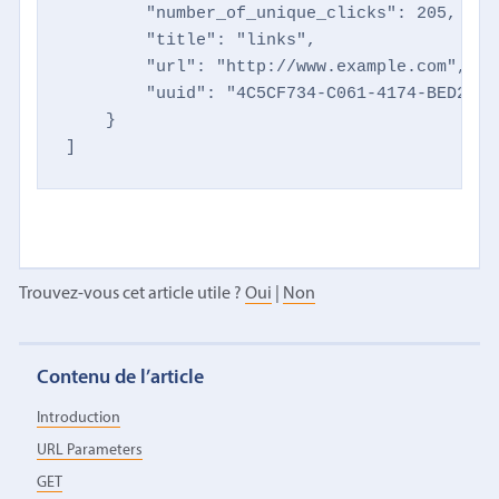
        "number_of_unique_clicks": 205,

        "title": "links",

        "url": "http://www.example.com",

        "uuid": "4C5CF734-C061-4174-BED2-50
    }

]
Trouvez-vous cet article utile ?
Oui
|
Non
Contenu de l’article
Introduction
URL Parameters
GET