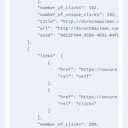
        ],

        "number_of_clicks": 192,

        "number_of_unique_clicks": 192,

        "title": "http://directmailmac.com",
        "url": "http://directmailmac.com",

        "uuid": "0022F304-3CBA-4D31-A4F8-18
    },

    {

        "links": [

            {

                "href": "https://secure.dir
                "rel": "self"

            },

            {

                "href": "https://secure.dir
                "rel": "clicks"

            }

        ],

        "number_of_clicks": 205,
