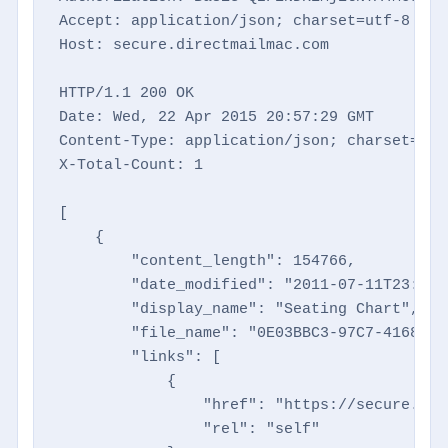
Accept: application/json; charset=utf-8

Host: secure.directmailmac.com

HTTP/1.1 200 OK

Date: Wed, 22 Apr 2015 20:57:29 GMT

Content-Type: application/json; charset=utf-
X-Total-Count: 1

[

    {

        "content_length": 154766,

        "date_modified": "2011-07-11T23:03:4
        "display_name": "Seating Chart",

        "file_name": "0E03BBC3-97C7-4168-A9
        "links": [

            {

                "href": "https://secure.dir
                "rel": "self"
