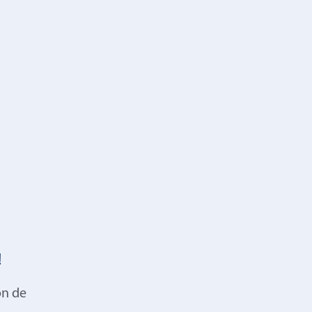
!
on de